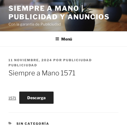
Saltar
SIEMPRE A MANO |
al
PUBLICIDAD Y ANUNCIOS
contenido
Con la garantía de Publiciudad
Menú
PUBLICADO
11 NOVIEMBRE, 2024
POR
PUBLICIUDAD
EL
PUBLICIUDAD
Siempre a Mano 1571
Descarga
1571
CATEGORÍAS
SIN CATEGORÍA