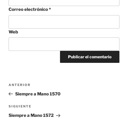
Correo electrónico
*
Web
Navegación
Entrada
ANTERIOR
de
anterior:
Siempre a Mano 1570
entradas
Siguiente
SIGUIENTE
entrada
Siempre a Mano 1572