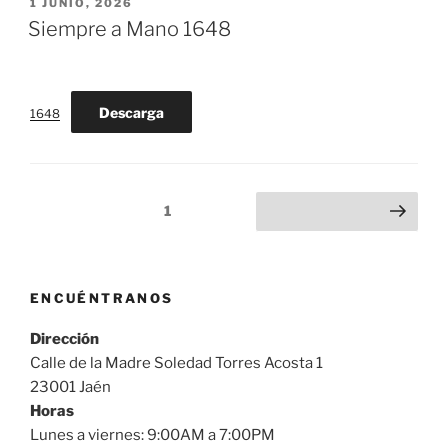
PUBLICADO
1 JUNIO, 2026
EL
Siempre a Mano 1648
Descarga
1648
Paginación
Página
1
Siguiente página
de
entradas
ENCUÉNTRANOS
Dirección
Calle de la Madre Soledad Torres Acosta 1
23001 Jaén
Horas
Lunes a viernes: 9:00AM a 7:00PM