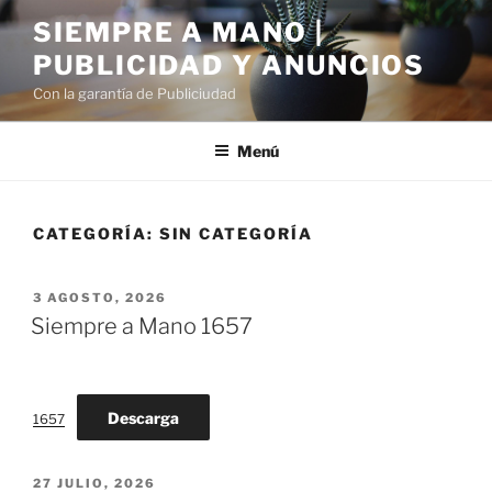
Saltar
SIEMPRE A MANO |
al
PUBLICIDAD Y ANUNCIOS
contenido
Con la garantía de Publiciudad
Menú
CATEGORÍA:
SIN CATEGORÍA
PUBLICADO
3 AGOSTO, 2026
EL
Siempre a Mano 1657
Descarga
1657
PUBLICADO
27 JULIO, 2026