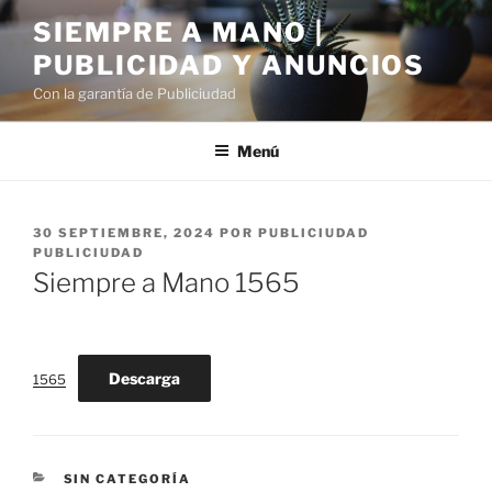
Saltar
SIEMPRE A MANO |
al
PUBLICIDAD Y ANUNCIOS
contenido
Con la garantía de Publiciudad
Menú
PUBLICADO
30 SEPTIEMBRE, 2024
POR
PUBLICIUDAD
EL
PUBLICIUDAD
Siempre a Mano 1565
Descarga
1565
CATEGORÍAS
SIN CATEGORÍA