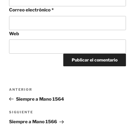
Correo electrónico
*
Web
Navegación
Entrada
ANTERIOR
de
anterior:
Siempre a Mano 1564
entradas
Siguiente
SIGUIENTE
entrada
Siempre a Mano 1566