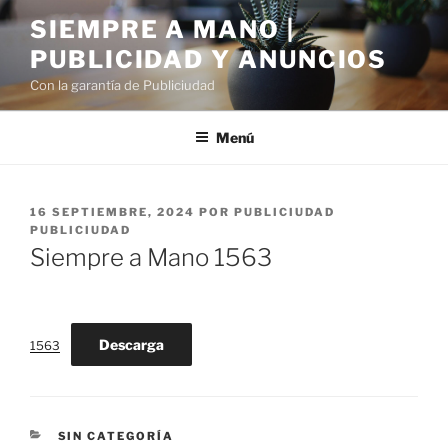
Saltar
SIEMPRE A MANO |
al
PUBLICIDAD Y ANUNCIOS
contenido
Con la garantía de Publiciudad
Menú
PUBLICADO
16 SEPTIEMBRE, 2024
POR
PUBLICIUDAD
EL
PUBLICIUDAD
Siempre a Mano 1563
Descarga
1563
CATEGORÍAS
SIN CATEGORÍA