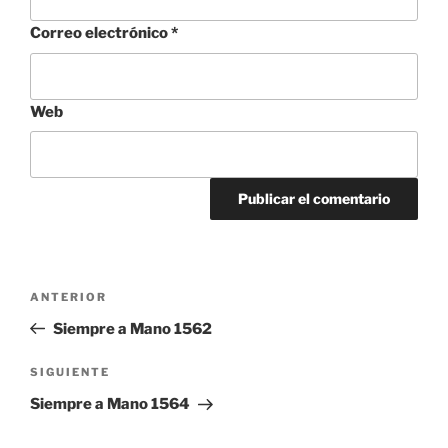
Correo electrónico
*
Web
Navegación
Entrada
ANTERIOR
de
anterior:
Siempre a Mano 1562
entradas
Siguiente
SIGUIENTE
entrada
Siempre a Mano 1564