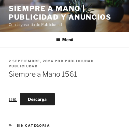
Saltar
SIEMPRE A MANO |
al
PUBLICIDAD Y ANUNCIOS
contenido
Con la garantía de Publiciudad
Menú
PUBLICADO
2 SEPTIEMBRE, 2024
POR
PUBLICIUDAD
EL
PUBLICIUDAD
Siempre a Mano 1561
Descarga
1561
CATEGORÍAS
SIN CATEGORÍA