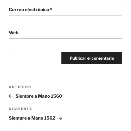
Correo electrónico
*
Web
Navegación
Entrada
ANTERIOR
de
anterior:
Siempre a Mano 1560
entradas
Siguiente
SIGUIENTE
entrada
Siempre a Mano 1562