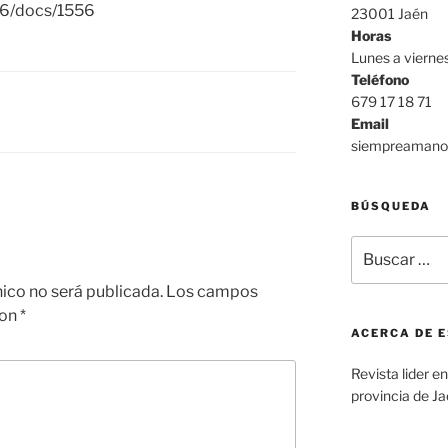
d16/docs/1556
23001 Jaén
Horas
Lunes a viern
Teléfono
679 17 18 71
Email
siempreamano@
BÚSQUEDA
Buscar
por:
nico no será publicada.
Los campos
con
*
ACERCA DE E
Revista lider e
provincia de J