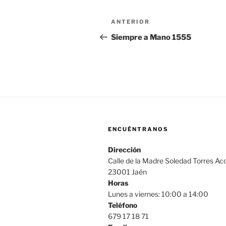
Navegación
Entrada
ANTERIOR
de
anterior:
Siempre a Mano 1555
entradas
ENCUÉNTRANOS
Dirección
Calle de la Madre Soledad Torres Aco
23001 Jaén
Horas
Lunes a viernes: 10:00 a 14:00
Teléfono
679 17 18 71