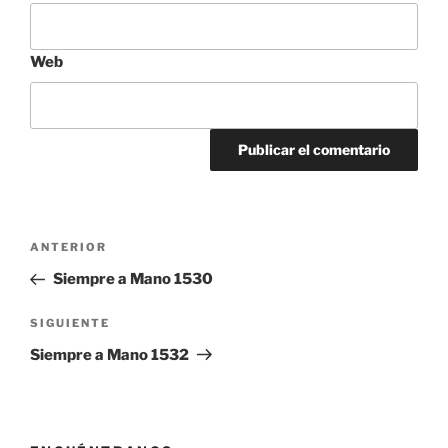
Web
Navegación
Entrada
ANTERIOR
de
anterior:
Siempre a Mano 1530
entradas
Siguiente
SIGUIENTE
entrada
Siempre a Mano 1532