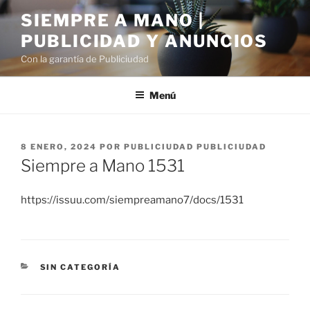
Saltar
SIEMPRE A MANO |
al
PUBLICIDAD Y ANUNCIOS
contenido
Con la garantía de Publiciudad
Menú
PUBLICADO
8 ENERO, 2024
POR
PUBLICIUDAD PUBLICIUDAD
EL
Siempre a Mano 1531
https://issuu.com/siempreamano7/docs/1531
CATEGORÍAS
SIN CATEGORÍA