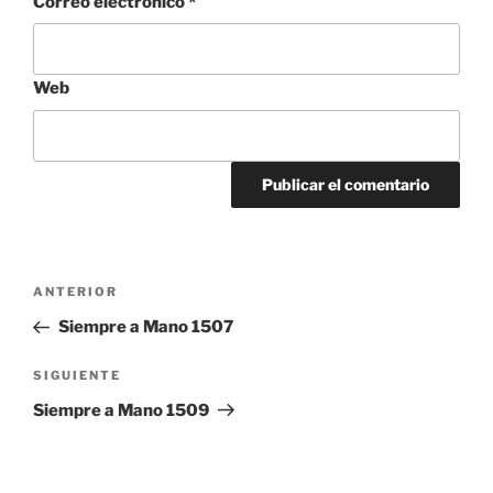
Correo electrónico
*
Web
Navegación
Entrada
ANTERIOR
de
anterior:
Siempre a Mano 1507
entradas
Siguiente
SIGUIENTE
entrada
Siempre a Mano 1509