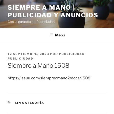
Saltar
SIEMPRE A MANO |
al
PUBLICIDAD Y ANUNCIOS
contenido
Con la garantía de Publiciudad
Menú
PUBLICADO
12 SEPTIEMBRE, 2023
POR
PUBLICIUDAD
EL
PUBLICIUDAD
Siempre a Mano 1508
https://issuu.com/siempreamano2/docs/1508
CATEGORÍAS
SIN CATEGORÍA