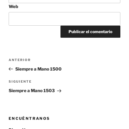
Web
Navegación
Entrada
ANTERIOR
de
anterior:
Siempre a Mano 1500
entradas
Siguiente
SIGUIENTE
entrada
Siempre a Mano 1503
ENCUÉNTRANOS