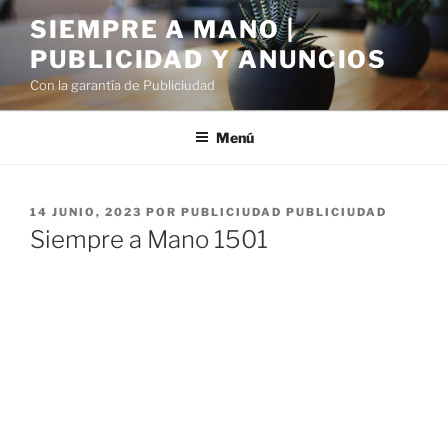
Saltar
SIEMPRE A MANO |
al
PUBLICIDAD Y ANUNCIOS
contenido
Con la garantía de Publiciudad
Menú
PUBLICADO
14 JUNIO, 2023
POR
PUBLICIUDAD PUBLICIUDAD
EL
Siempre a Mano 1501