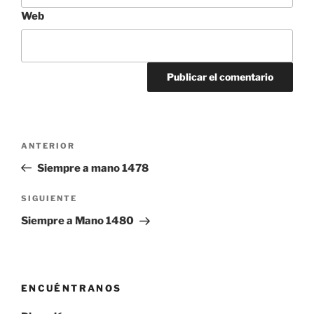
Web
Navegación
Entrada
ANTERIOR
de
anterior:
Siempre a mano 1478
entradas
Siguiente
SIGUIENTE
entrada
Siempre a Mano 1480
ENCUÉNTRANOS