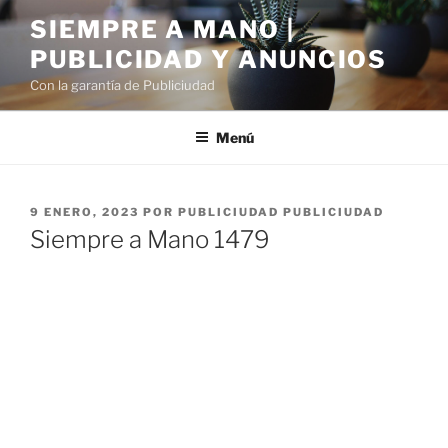
Saltar
SIEMPRE A MANO |
al
PUBLICIDAD Y ANUNCIOS
contenido
Con la garantía de Publiciudad
Menú
PUBLICADO
9 ENERO, 2023
POR
PUBLICIUDAD PUBLICIUDAD
EL
Siempre a Mano 1479