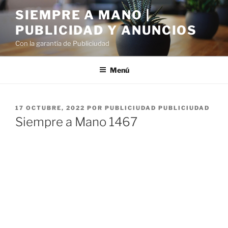
Saltar
SIEMPRE A MANO |
al
PUBLICIDAD Y ANUNCIOS
contenido
Con la garantía de Publiciudad
Menú
PUBLICADO
17 OCTUBRE, 2022
POR
PUBLICIUDAD PUBLICIUDAD
EL
Siempre a Mano 1467