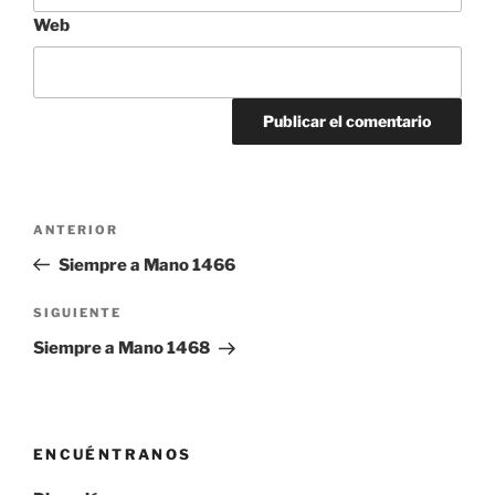
Web
Navegación
Entrada
ANTERIOR
de
anterior:
Siempre a Mano 1466
entradas
Siguiente
SIGUIENTE
entrada
Siempre a Mano 1468
ENCUÉNTRANOS