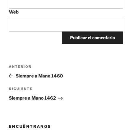
Web
Navegación
Entrada
ANTERIOR
de
anterior:
Siempre a Mano 1460
entradas
Siguiente
SIGUIENTE
entrada
Siempre a Mano 1462
ENCUÉNTRANOS