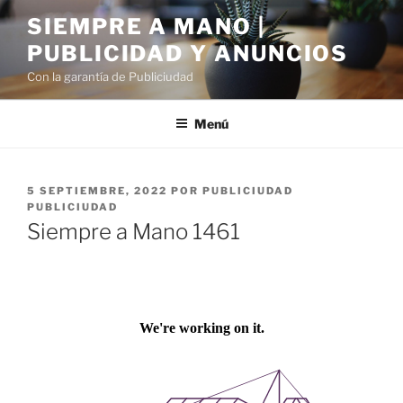
Saltar
SIEMPRE A MANO |
al
PUBLICIDAD Y ANUNCIOS
contenido
Con la garantía de Publiciudad
Menú
PUBLICADO
5 SEPTIEMBRE, 2022
POR
PUBLICIUDAD
EL
PUBLICIUDAD
Siempre a Mano 1461