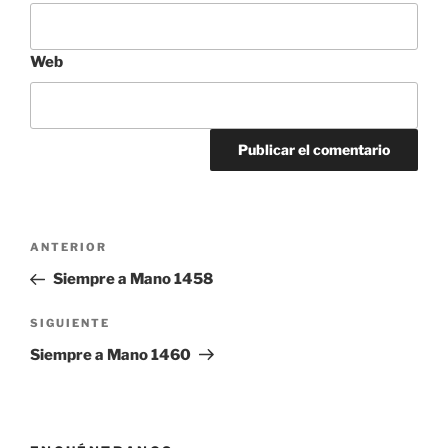
Web
Navegación
Entrada
ANTERIOR
de
anterior:
Siempre a Mano 1458
entradas
Siguiente
SIGUIENTE
entrada
Siempre a Mano 1460