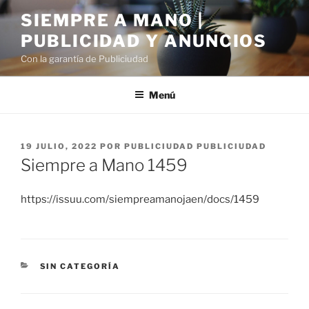
Saltar
SIEMPRE A MANO |
al
PUBLICIDAD Y ANUNCIOS
contenido
Con la garantía de Publiciudad
Menú
PUBLICADO
19 JULIO, 2022
POR
PUBLICIUDAD PUBLICIUDAD
EL
Siempre a Mano 1459
https://issuu.com/siempreamanojaen/docs/1459
CATEGORÍAS
SIN CATEGORÍA