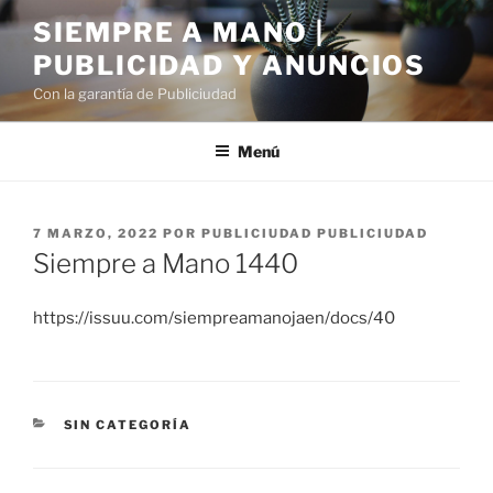
Saltar
SIEMPRE A MANO |
al
PUBLICIDAD Y ANUNCIOS
contenido
Con la garantía de Publiciudad
Menú
PUBLICADO
7 MARZO, 2022
POR
PUBLICIUDAD PUBLICIUDAD
EL
Siempre a Mano 1440
https://issuu.com/siempreamanojaen/docs/40
CATEGORÍAS
SIN CATEGORÍA