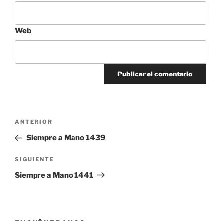
Web
Navegación
Entrada
ANTERIOR
de
anterior:
Siempre a Mano 1439
entradas
Siguiente
SIGUIENTE
entrada
Siempre a Mano 1441