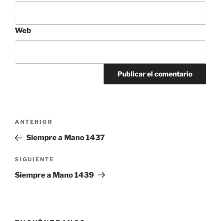
Web
Navegación
Entrada
ANTERIOR
de
anterior:
Siempre a Mano 1437
entradas
Siguiente
SIGUIENTE
entrada
Siempre a Mano 1439