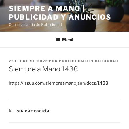
Saltar
SIEMPRE A MANO |
al
PUBLICIDAD Y ANUNCIOS
contenido
Con la garantía de Publiciudad
Menú
PUBLICADO
22 FEBRERO, 2022
POR
PUBLICIUDAD PUBLICIUDAD
EL
Siempre a Mano 1438
https://issuu.com/siempreamanojaen/docs/1438
CATEGORÍAS
SIN CATEGORÍA