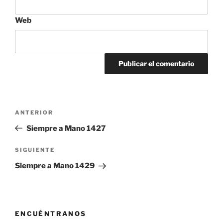
Web
Navegación
Entrada
ANTERIOR
de
anterior:
Siempre a Mano 1427
entradas
Siguiente
SIGUIENTE
entrada
Siempre a Mano 1429
ENCUÉNTRANOS