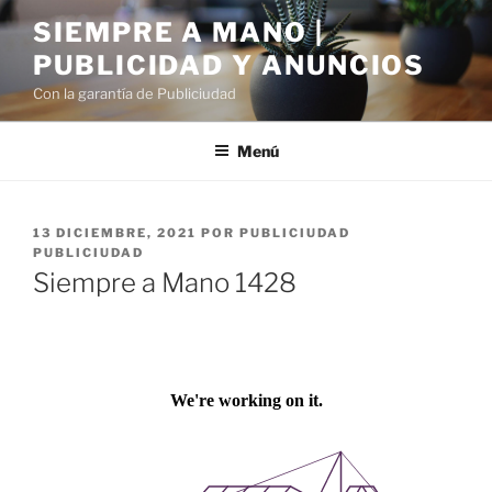
Saltar
SIEMPRE A MANO |
al
PUBLICIDAD Y ANUNCIOS
contenido
Con la garantía de Publiciudad
Menú
PUBLICADO
13 DICIEMBRE, 2021
POR
PUBLICIUDAD
EL
PUBLICIUDAD
Siempre a Mano 1428