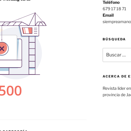
Teléfono
679 17 18 71
Email
siempreamano@
BÚSQUEDA
Buscar
por:
ACERCA DE E
Revista lider e
provincia de J