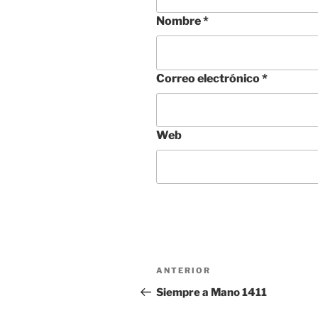
Nombre
*
Correo electrónico
*
Web
Navegación
Entrada
ANTERIOR
de
anterior:
Siempre a Mano 1411
entradas