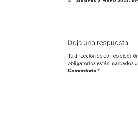
CATEGORÍAS
SIEMPRE A MANO 2021
,
SI
Deja una respuesta
Tu dirección de correo electró
obligatorios están marcados 
Comentario
*