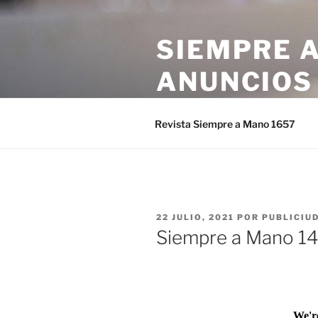
Saltar
al
SIEMPRE A
contenido
ANUNCIOS
Con la garantía de Publiciudad
Revista Siempre a Mano 1657
PUBLICADO
22 JULIO, 2021
POR
PUBLICIU
EL
Siempre a Mano 1