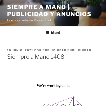
Saltar
SIEMPRE A MANO |
al
PUBLICIDAD Y ANUNCIOS
contenido
Con la garantía de Publiciudad
Menú
PUBLICADO
16 JUNIO, 2021
POR
PUBLICIUDAD PUBLICIUDAD
EL
Siempre a Mano 1408