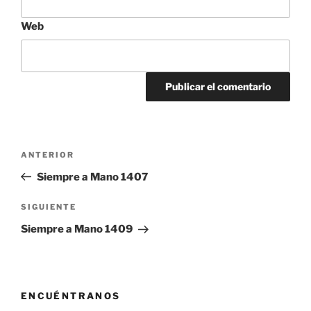
Web
Navegación
Entrada
ANTERIOR
de
anterior:
Siempre a Mano 1407
entradas
Siguiente
SIGUIENTE
entrada
Siempre a Mano 1409
ENCUÉNTRANOS