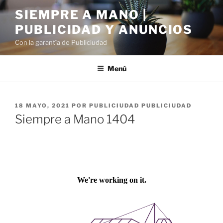
Saltar
SIEMPRE A MANO |
al
PUBLICIDAD Y ANUNCIOS
contenido
Con la garantía de Publiciudad
Menú
PUBLICADO
18 MAYO, 2021
POR
PUBLICIUDAD PUBLICIUDAD
EL
Siempre a Mano 1404