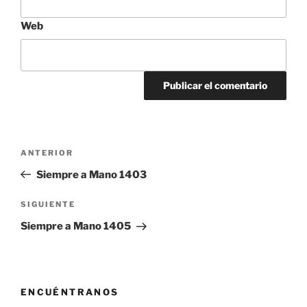
Web
Navegación
Entrada
ANTERIOR
de
anterior:
Siempre a Mano 1403
entradas
Siguiente
SIGUIENTE
entrada
Siempre a Mano 1405
ENCUÉNTRANOS