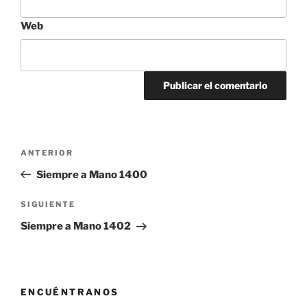
Web
Navegación
Entrada
ANTERIOR
de
anterior:
Siempre a Mano 1400
entradas
Siguiente
SIGUIENTE
entrada
Siempre a Mano 1402
ENCUÉNTRANOS