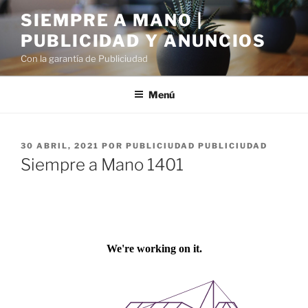
Saltar
SIEMPRE A MANO |
al
PUBLICIDAD Y ANUNCIOS
contenido
Con la garantía de Publiciudad
Menú
PUBLICADO
30 ABRIL, 2021
POR
PUBLICIUDAD PUBLICIUDAD
EL
Siempre a Mano 1401