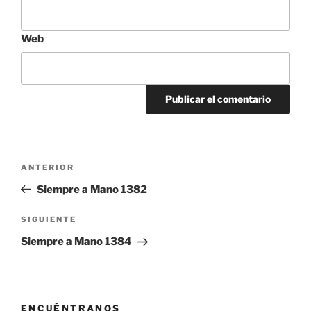
Web
Navegación
Entrada
ANTERIOR
de
anterior:
Siempre a Mano 1382
entradas
Siguiente
SIGUIENTE
entrada
Siempre a Mano 1384
ENCUÉNTRANOS