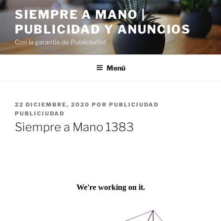
Saltar
SIEMPRE A MANO |
al
PUBLICIDAD Y ANUNCIOS
contenido
Con la garantía de Publiciudad
Menú
PUBLICADO
22 DICIEMBRE, 2020
POR
PUBLICIUDAD
EL
PUBLICIUDAD
Siempre a Mano 1383