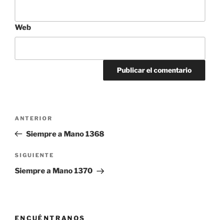
Web
Navegación
Entrada
ANTERIOR
de
anterior:
Siempre a Mano 1368
entradas
Siguiente
SIGUIENTE
entrada
Siempre a Mano 1370
ENCUÉNTRANOS