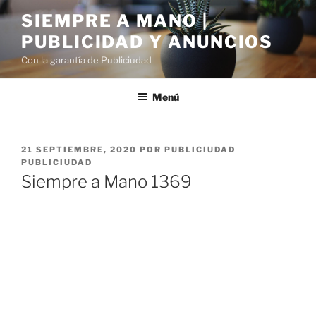
Saltar
SIEMPRE A MANO |
al
PUBLICIDAD Y ANUNCIOS
contenido
Con la garantía de Publiciudad
Menú
PUBLICADO
21 SEPTIEMBRE, 2020
POR
PUBLICIUDAD
EL
PUBLICIUDAD
Siempre a Mano 1369