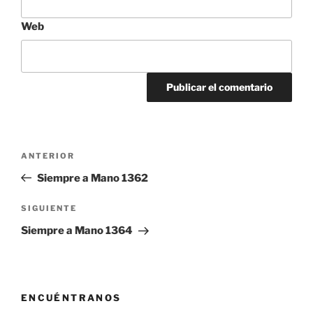
Web
Navegación
Entrada
ANTERIOR
de
anterior:
Siempre a Mano 1362
entradas
Siguiente
SIGUIENTE
entrada
Siempre a Mano 1364
ENCUÉNTRANOS