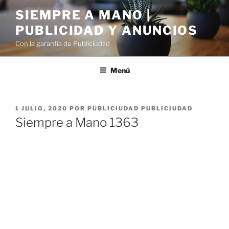
Saltar
SIEMPRE A MANO |
al
PUBLICIDAD Y ANUNCIOS
contenido
Con la garantía de Publiciudad
Menú
PUBLICADO
1 JULIO, 2020
POR
PUBLICIUDAD PUBLICIUDAD
EL
Siempre a Mano 1363