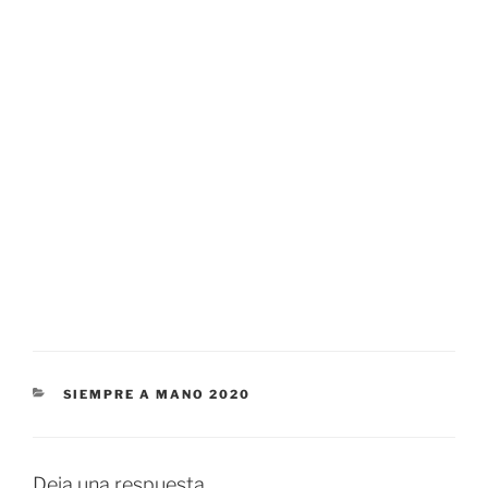
CATEGORÍAS
SIEMPRE A MANO 2020
Deja una respuesta