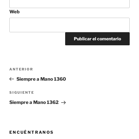
Web
Navegación
Entrada
ANTERIOR
de
anterior:
Siempre a Mano 1360
entradas
Siguiente
SIGUIENTE
entrada
Siempre a Mano 1362
ENCUÉNTRANOS