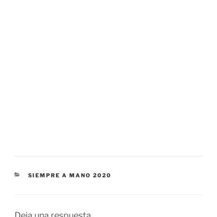
CATEGORÍAS
SIEMPRE A MANO 2020
Deja una respuesta