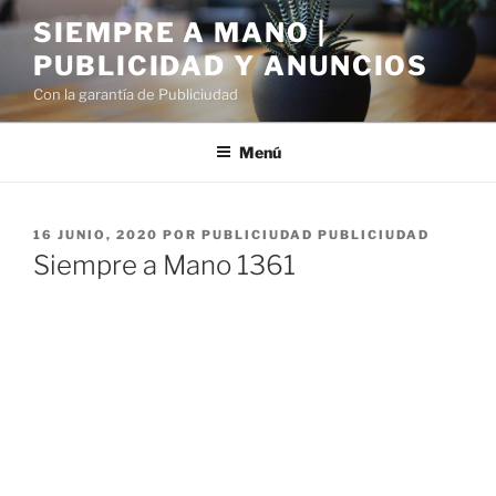
Saltar
SIEMPRE A MANO |
al
PUBLICIDAD Y ANUNCIOS
contenido
Con la garantía de Publiciudad
Menú
PUBLICADO
16 JUNIO, 2020
POR
PUBLICIUDAD PUBLICIUDAD
EL
Siempre a Mano 1361