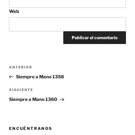
Web
Navegación
Entrada
ANTERIOR
de
anterior:
Siempre a Mano 1358
entradas
Siguiente
SIGUIENTE
entrada
Siempre a Mano 1360
ENCUÉNTRANOS