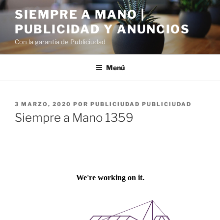
Saltar
SIEMPRE A MANO |
al
PUBLICIDAD Y ANUNCIOS
contenido
Con la garantía de Publiciudad
Menú
PUBLICADO
3 MARZO, 2020
POR
PUBLICIUDAD PUBLICIUDAD
EL
Siempre a Mano 1359